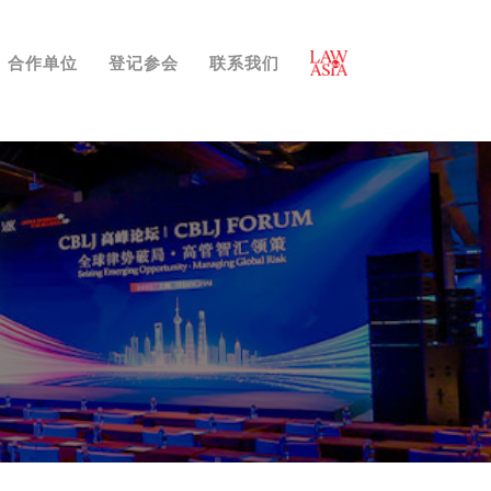
合作单位
登记参会
联系我们